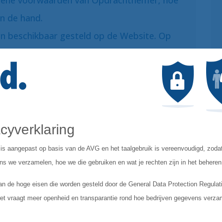
emene voorwaarden van Opdrachtnemer, hoe
n de hand.
n beschikbaar gesteld op de Website. Op
al Linkd een kopie van de Algemene
nden.
Voorwaarden zijn slechts geldig indien deze
sen Linkd en Opdrachtnemer zijn
ftelijk wordt in de Algemene Voorwaarden
an elektronische communicatie
ongeldigheid of onverbindendheid van een of
mene Voorwaarden tast de geldigheid of
 bepalingen niet aan. Indien zou blijken dat