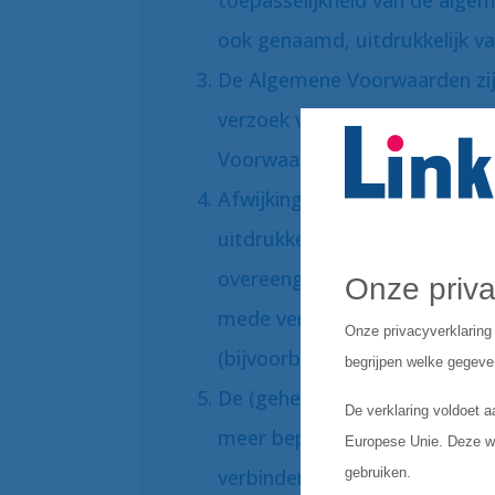
toepasselijkheid van de alg
ook genaamd, uitdrukkelijk va
De Algemene Voorwaarden zij
verzoek van Opdrachtnemer z
Voorwaarden kosteloos toeze
Afwijkingen van de Algemene 
uitdrukkelijk schriftelijk tus
overeengekomen. Onder schri
mede verstaan iedere vorm v
(bijvoorbeeld e-mail).
De (gehele of gedeeltelijke) 
meer bepalingen van de Alge
verbindendheid van de overige