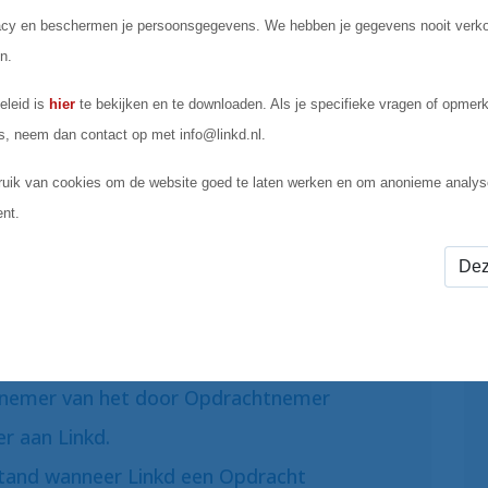
erbindend is, zullen Linkd en Opdrachtnemer
de gedeelte vervangen door een bepaling
is en waarvan de rechtsgevolgen, gelet op
 betreffende bepaling, zo veel mogelijk
het ongeldige of onverbindende gedeelte
MST
 aan voor de Opdracht door middel van
er via het inschrijfformulier op de Website
tnemer van het door Opdrachtnemer
er aan Linkd.
tand wanneer Linkd een Opdracht