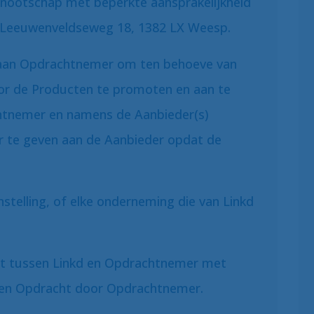
nnootschap met beperkte aansprakelijkheid
s Leeuwenveldseweg 18, 1382 LX Weesp.
d aan Opdrachtnemer om ten behoeve van
oor de Producten te promoten en aan te
htnemer en namens de Aanbieder(s)
or te geven aan de Aanbieder opdat de
e instelling, of elke onderneming die van Linkd
t tussen Linkd en Opdrachtnemer met
 een Opdracht door Opdrachtnemer.