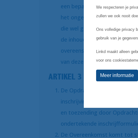
een bepaling ongeldig of onv
het ongeldige of onverbinden
die wel geldig en verbindend 
de inhoud en strekking van de
overeenstemmen met die van 
van deze bepaling.
ARTIKEL 3 – OVEREENKO
De Opdrachtnemer meldt zich
inschrijving door Opdrachtnem
en toezending door Opdrach
ondertekende inschrijfformuli
De Overeenkomst komt tot s